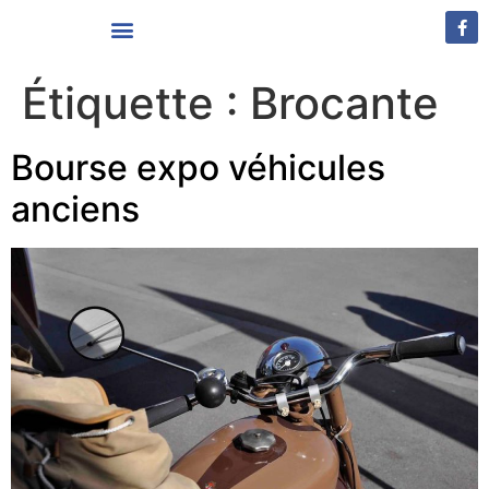
Vivre à Louvignies-Quesnoy
Étiquette :
Brocante
Bourse expo véhicules
anciens