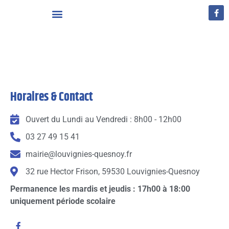
Vivre à Louvignies-Quesnoy
Horaires & Contact
Ouvert du Lundi au Vendredi : 8h00 - 12h00
03 27 49 15 41
mairie@louvignies-quesnoy.fr
32 rue Hector Frison, 59530 Louvignies-Quesnoy
Permanence les mardis et jeudis : 17h00 à 18:00
uniquement période scolaire