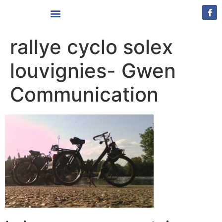
Vivre à Louvignies-Quesnoy
rallye cyclo solex
louvignies- Gwen
Communication