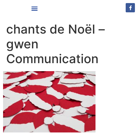
Vivre à Louvignies-Quesnoy
chants de Noël –
gwen
Communication