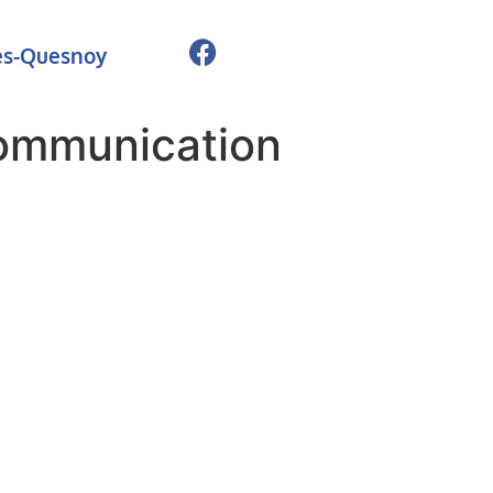
ies-Quesnoy
ommunication