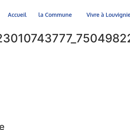
Accueil
la Commune
Vivre à Louvign
23010743777_7504982
e