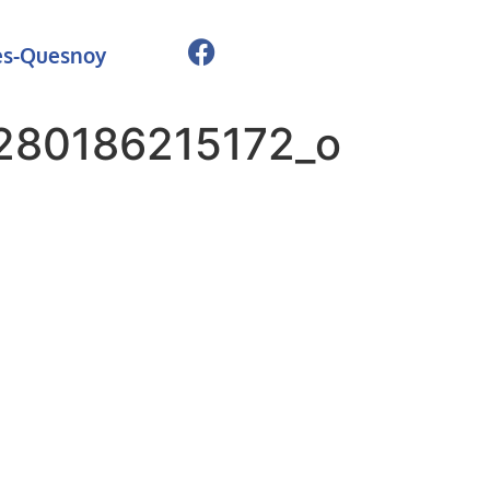
ies-Quesnoy
280186215172_o